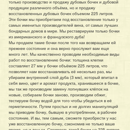
только производство и продажу дубовых бочек и дубовой
продукции различного объёма, но и продажу
восстановленных дубовых бочек объемом 225 литров.
Эти бочки мы приобретаем под восстановление только у
самых именитых производителей вина, от самых лучших
бондарных домов в мире. Мы реставрируем только бочки
из американского и французского дуба!
Мы продаем такие бочки после того как возвращаем ей
прежнее состояние и она верно прослужит вам еще
много лет. Мы качественно проводим необходимые виды
работ по восстановлению бочки: толщина клепки
составляет 27 мм у бочки объёмом 225 литров, что
позволяет нам восстанавливать её несколько раз, мы
убираем внутренний слой дуба (3 мм), который впитал в
себя вино, цвет и аромат продукта, хранившееся в бочке,
мы так же производим замену лопнувших клёпок на
новые, собираем бочки заново, производим обжиг,
тестируем бочку водой для того чтобы убедиться в её
герметичности. Путем простых и не долгих манипуляций
мы приводим бочку, бывшую в употреблении, в рабочее
состояние. И вы, тем самым, сможете приобрести у нас
уже восстановленную бочку, сэкономив не только ваше
время, но и деньги. Стоимость такой бочки на 225 литров