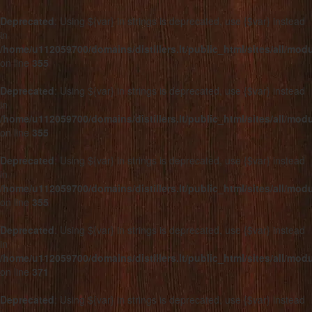
Deprecated
: Using ${var} in strings is deprecated, use {$var} instead
in
/home/u112059700/domains/distillers.lt/public_html/sites/all/mo
on line
355
Deprecated
: Using ${var} in strings is deprecated, use {$var} instead
in
/home/u112059700/domains/distillers.lt/public_html/sites/all/mo
on line
355
Deprecated
: Using ${var} in strings is deprecated, use {$var} instead
in
/home/u112059700/domains/distillers.lt/public_html/sites/all/mo
on line
355
Deprecated
: Using ${var} in strings is deprecated, use {$var} instead
in
/home/u112059700/domains/distillers.lt/public_html/sites/all/mo
on line
371
Deprecated
: Using ${var} in strings is deprecated, use {$var} instead