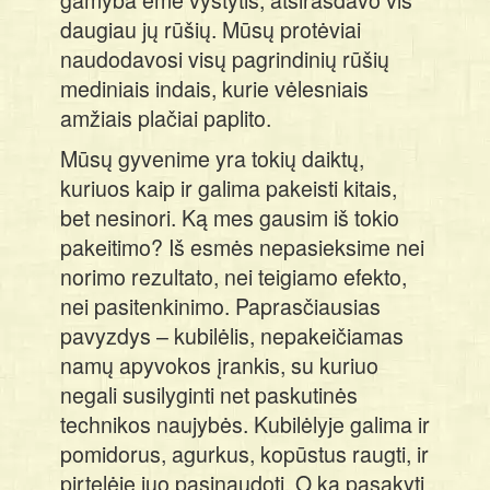
daugiau jų rūšių. Mūsų protėviai
naudodavosi visų pagrindinių rūšių
mediniais indais, kurie vėlesniais
amžiais plačiai paplito.
Mūsų gyvenime yra tokių daiktų,
kuriuos kaip ir galima pakeisti kitais,
bet nesinori. Ką mes gausim iš tokio
pakeitimo? Iš esmės nepasieksime nei
norimo rezultato, nei teigiamo efekto,
nei pasitenkinimo. Paprasčiausias
pavyzdys – kubilėlis, nepakeičiamas
namų apyvokos įrankis, su kuriuo
negali susilyginti net paskutinės
technikos naujybės. Kubilėlyje galima ir
pomidorus, agurkus, kopūstus raugti, ir
pirtelėje juo pasinaudoti. O ką pasakyti