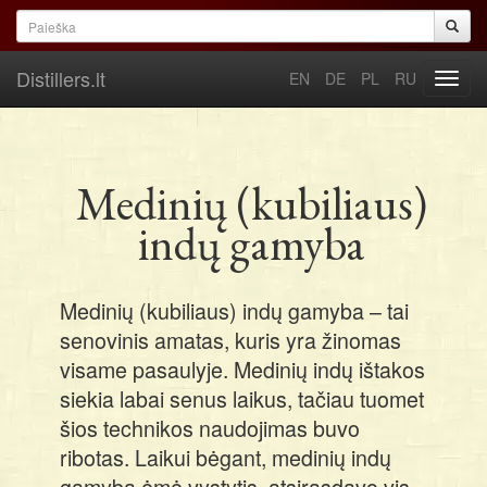
Pereiti į pagrindinį turinį
Paieškos forma
Paieška
Distillers.lt
EN
DE
PL
RU
Toggl
navig
Medinių (kubiliaus)
indų gamyba
Medinių (kubiliaus) indų gamyba – tai
senovinis amatas, kuris yra žinomas
visame pasaulyje. Medinių indų ištakos
siekia labai senus laikus, tačiau tuomet
šios technikos naudojimas buvo
ribotas. Laikui bėgant, medinių indų
gamyba ėmė vystytis, atsirasdavo vis