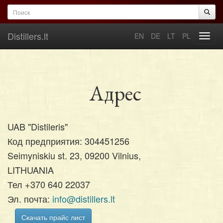
Перейти к основному содержанию
Форма поиска
Поиск
Distillers.lt
EN
DE
LT
PL
Toggl
navig
Адрес
UAB "Distileris"
Код предприятия: 304451256
Seimyniskiu st. 23, 09200 Vilnius,
LITHUANIA
Тел +370 640 22037
Эл. почта:
info@distillers.lt
Скачать прайс лист