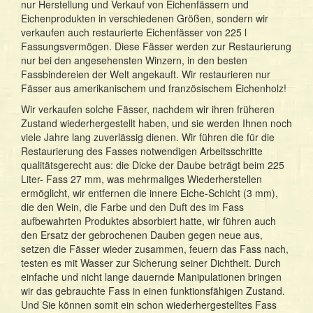
nur Herstellung und Verkauf von Eichenfässern und
Eichenprodukten in verschiedenen Größen, sondern wir
verkaufen auch restaurierte Eichenfässer von 225 l
Fassungsvermögen. Diese Fässer werden zur Restaurierung
nur bei den angesehensten Winzern, in den besten
Fassbindereien der Welt angekauft. Wir restaurieren nur
Fässer aus amerikanischem und französischem Eichenholz!
Wir verkaufen solche Fässer, nachdem wir ihren früheren
Zustand wiederhergestellt haben, und sie werden Ihnen noch
viele Jahre lang zuverlässig dienen. Wir führen die für die
Restaurierung des Fasses notwendigen Arbeitsschritte
qualitätsgerecht aus: die Dicke der Daube beträgt beim 225
Liter- Fass 27 mm, was mehrmaliges Wiederherstellen
ermöglicht, wir entfernen die innere Eiche-Schicht (3 mm),
die den Wein, die Farbe und den Duft des im Fass
aufbewahrten Produktes absorbiert hatte, wir führen auch
den Ersatz der gebrochenen Dauben gegen neue aus,
setzen die Fässer wieder zusammen, feuern das Fass nach,
testen es mit Wasser zur Sicherung seiner Dichtheit. Durch
einfache und nicht lange dauernde Manipulationen bringen
wir das gebrauchte Fass in einen funktionsfähigen Zustand.
Und Sie können somit ein schon wiederhergestelltes Fass