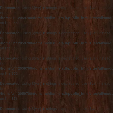
Deprecated
: Using ${var} in strings is deprecated, use {$var} instead
in
/home/u112059700/domains/distillers.lt/public_html/sites/all/mo
on line
355
Deprecated
: Using ${var} in strings is deprecated, use {$var} instead
in
/home/u112059700/domains/distillers.lt/public_html/sites/all/mo
on line
355
Deprecated
: Using ${var} in strings is deprecated, use {$var} instead
in
/home/u112059700/domains/distillers.lt/public_html/sites/all/mo
on line
355
Deprecated
: Using ${var} in strings is deprecated, use {$var} instead
in
/home/u112059700/domains/distillers.lt/public_html/sites/all/mo
on line
371
Deprecated
: Using ${var} in strings is deprecated, use {$var} instead